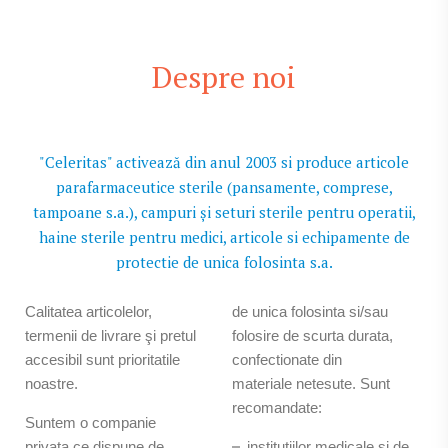
Despre noi
"Celeritas" activează din anul 2003 si produce articole
parafarmaceutice sterile (pansamente, comprese,
tampoane s.a.), campuri și seturi sterile pentru operatii,
haine sterile pentru medici, articole si echipamente de
protectie de unica folosinta s.a.
Calitatea articolelor,
de unica folosinta si/sau
termenii de livrare şi pretul
folosire de scurta durata,
accesibil sunt prioritatile
confectionate din
noastre.
materiale netesute. Sunt
recomandate:
Suntem o companie
privata ce dispune de
institutiilor medicale si de