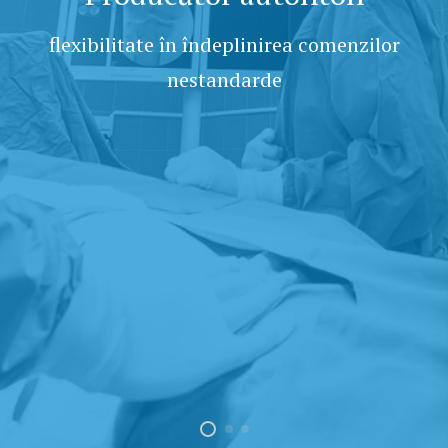
flexibilitate în îndeplinirea comenzilor
nestandarde