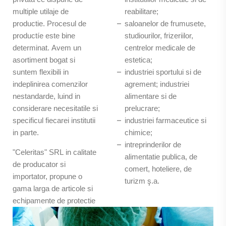
multiple utilaje de
reabilitare;
productie. Procesul de
saloanelor de frumusete,
productíe este bine
studiourilor, frizeriilor,
determinat. Avem un
centrelor medicale de
asortiment bogat si
estetica;
suntem flexibili in
industriei sportului si de
indeplinirea comenzilor
agrement; industriei
nestandarde, luind in
alimentare si de
considerare necesitatile si
prelucrare;
specificul fiecarei institutii
industriei farmaceutice si
in parte.
chimice;
intreprinderilor de
"Celeritas" SRL in calitate
alimentatie publica, de
de producator si
comert, hoteliere, de
importator, propune o
turizm ş.a.
gama larga de articole si
echipamente de protectie