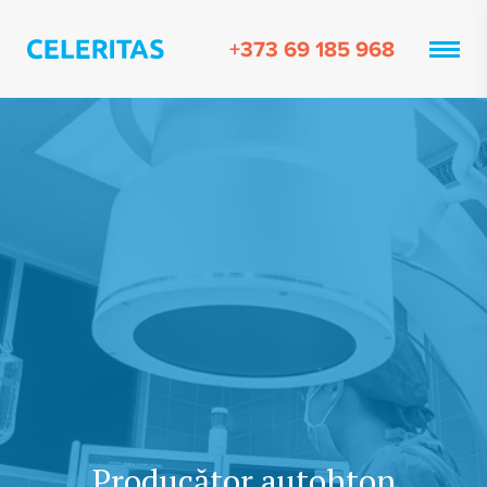
+373 69 185 968
Producător autohton