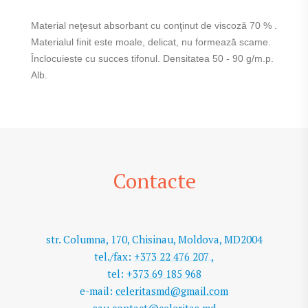
Material neţesut absorbant cu conţinut de viscoză 70 % .
Materialul finit este moale, delicat, nu formează scame.
Înclocuieste cu succes tifonul. Densitatea 50 - 90 g/m.p.
Alb.
Contacte
str. Columna, 170, Chisinau, Moldova, MD2004
tel./fax:
+373 22 476 207 ,
tel:
+373 69 185 968
e-mail:
celeritasmd@gmail.com
sau
contact@celeritas.md