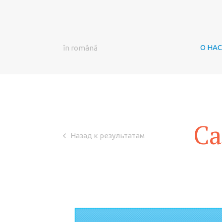
О НАС
în română
Са
Назад к результатам