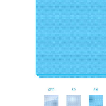
SPP
SP
SM