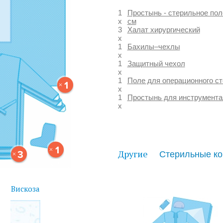
1
Простынь - стерильное пол
x
см
3
Халат хирургический
x
1
Бахилы–чехлы
x
1
Защитный чехол
x
1
Поле для операционного с
1
x
1
Простынь для инструмента
x
1
Другие
3
Вискоза