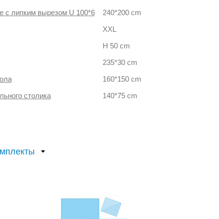
е с липким вырезом U 100*6
240*200 cm
XXL
H 50 cm
235*30 cm
тола
160*150 cm
льного столика
140*75 cm