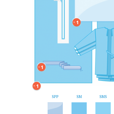
1
1
1
SPP
SM
SMS